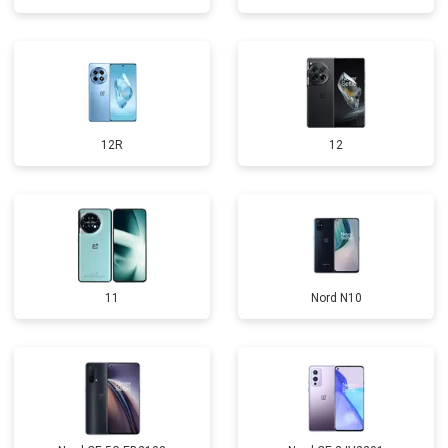
12R
12
11
Nord N10