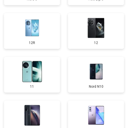
12R
12
11
Nord N10