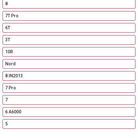
8
7T Pro
6T
3T
10R
Nord
8 IN2013
7 Pro
7
6 A6000
5